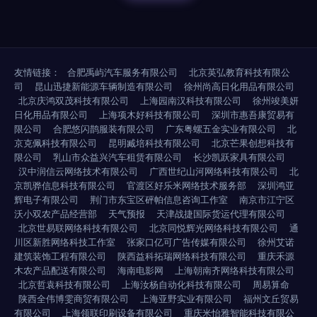
友情链接：
合肥禹屿汽车服务有限公司
北京英弘教育科技有限公
司
昆山迅捷新能源车辆制造有限公司
徐州尚高日化用品有限公司
北京庆鸿双茂科技有限公司
上海园南汉科技有限公司
徐州竣美妍
日化用品有限公司
上海项木好科技有限公司
深圳市惠吾康贸易有
限公司
合肥悠闪鹊服装有限公司
广东粤螺五金实业有限公司
北
京克佩科技有限公司
昆明臧培科技有限公司
北京芒果创想科技有
限公司
乳山市众益兴汽车租赁有限公司
长沙凯跃家具有限公司
汉中润信云网络技术有限公司
广西世纪山河网络科技有限公司
北
京凯骅信息科技有限公司
官渡区好乐米网络技术服务部
深圳鸿亚
辉电子有限公司
荆门市东宝区砰帕信息咨询工作室
南京市江宁区
沃小双农产品经营部
天气预报
天津战捷国际货运代理有限公司
北京世易联网络科技有限公司
北京同悦辉光网络科技有限公司
通
川区新胜网络科技工作室
张家口亿可广告传媒有限公司
徐州艾诺
建筑装饰工程有限公司
陕西益科拓瑞网络科技有限公司
重庆禾源
木农产品配送有限公司
海南电影网
上海朝南齐网络科技有限公司
北京哲袁科技有限公司
上海汝杨自动化科技有限公司
周易算命
陕西全伟博雯商贸有限公司
上海亚野实业有限公司
福州文丘贸易
有限公司
上海领联印刷设备有限公司
重庆米怡雅智能科技有限公